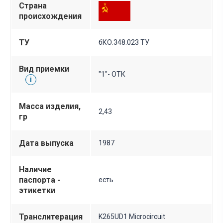
Страна
происхождения
ТУ
бКО.348.023 ТУ
Вид приемки
"1"- ОТК
i
Масса изделия,
2,43
гр
Дата выпуска
1987
Наличие
паспорта -
есть
этикетки
Транслитерация
K265UD1 Microcircuit