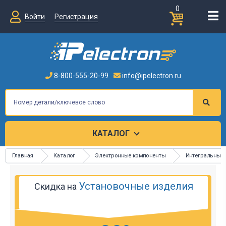
0
Войти
Регистрация
8-800-555-20-99
info@ipelectron.ru
КАТАЛОГ
Главная
Каталог
Электронные компоненты
Интегральные
Установочные изделия
Скидка на