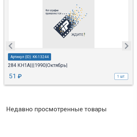
Артикул (ID): KK-13244
284 КН1А|||1990|Октябрь|
51
₽
1 шт.
Недавно просмотренные товары