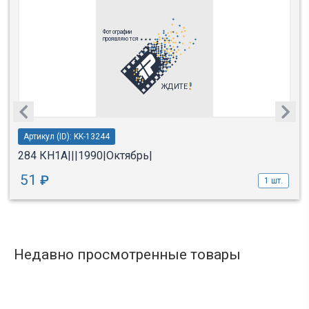
Артикул (ID): KK-13244
284 КН1А|||1990|Октябрь|
51
₽
1 шт.
Недавно просмотренные товары