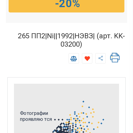
-20%
265 ПП2|Ni||1992|НЭВЗ| (арт. KK-
03200)