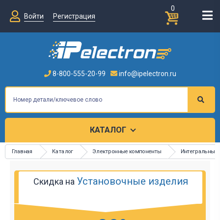
0
Войти
Регистрация
8-800-555-20-99
info@ipelectron.ru
КАТАЛОГ
Главная
Каталог
Электронные компоненты
Интегральные
Установочные изделия
Скидка на