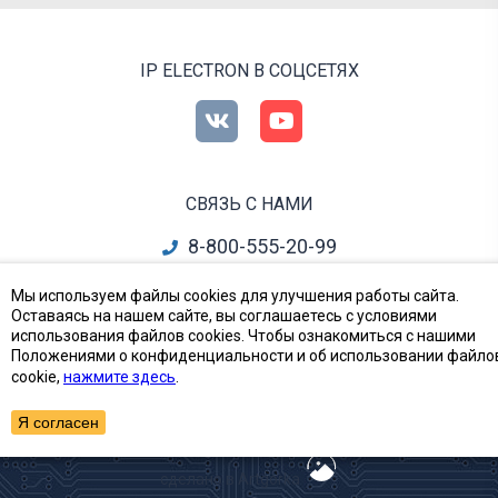
IP ELECTRON В СОЦСЕТЯХ
СВЯЗЬ С НАМИ
8-800-555-20-99
info@ipelectron.ru
Мы используем файлы cookies для улучшения работы сайта.
Оставаясь на нашем сайте, вы соглашаетесь с условиями
все контакты
использования файлов cookies. Чтобы ознакомиться с нашими
Положениями о конфиденциальности и об использовании файло
cookie,
нажмите здесь
.
Приборы, Радиодетали и Электронные компоненты
© Ай-Пи Электрон, 2002—2026
Я согласен
сделано в Artgorka