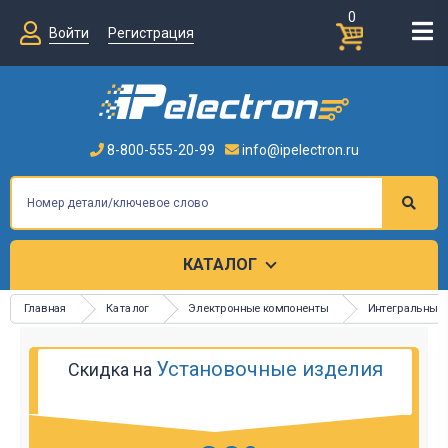
0
Войти
Регистрация
8-800-555-20-99
info@ipelectron.ru
КАТАЛОГ
Главная
Каталог
Электронные компоненты
Интегральные
Установочные изделия
Скидка на