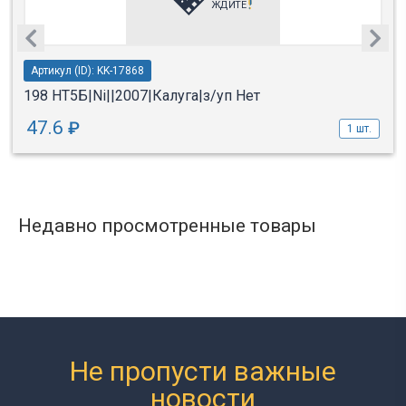
Артикул (ID): KK-17868
198 НТ5Б|Ni||2007|Калуга|з/уп Нет
47.6
₽
1 шт.
Недавно просмотренные товары
Не пропусти важные
новости