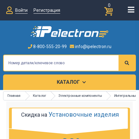
0
Войти
Регистрация
8-800-555-20-99
info@ipelectron.ru
КАТАЛОГ
Главная
Каталог
Электронные компоненты
Интегральные
Установочные изделия
Скидка на