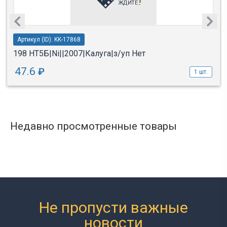
Артикул (ID): KK-17868
198 НТ5Б|Ni||2007|Калуга|з/уп Нет
47.6
₽
1 шт.
Недавно просмотренные товары
Не пропусти важные
новости