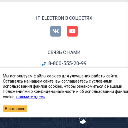
IP ELECTRON В СОЦСЕТЯХ
СВЯЗЬ С НАМИ
8-800-555-20-99
info@ipelectron.ru
Мы используем файлы cookies для улучшения работы сайта.
Оставаясь на нашем сайте, вы соглашаетесь с условиями
все контакты
использования файлов cookies. Чтобы ознакомиться с нашими
Положениями о конфиденциальности и об использовании файло
cookie,
нажмите здесь
.
Приборы, Радиодетали и Электронные компоненты
© Ай-Пи Электрон, 2002—2026
Я согласен
сделано в Artgorka