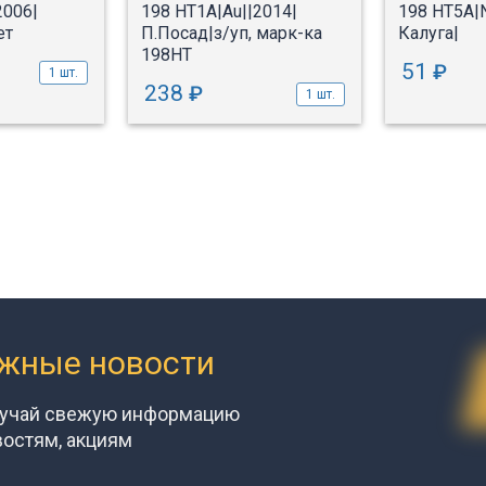
2006|
198 НТ1А|Au||2014|
198 НТ5А|N
ет
П.Посад|з/уп, марк-ка
Калуга|
198НТ
51
₽
1 шт.
238
₽
1 шт.
ажные новости
лучай свежую информацию
востям, акциям