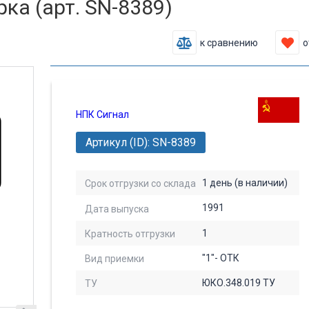
ка (арт. SN-8389)
к сравнению
о
НПК Сигнал
Артикул (ID): SN-8389
1 день (в наличии)
Срок отгрузки со склада
1991
Дата выпуска
1
Кратность отгрузки
"1"- ОТК
Вид приемки
ЮКО.348.019 ТУ
ТУ