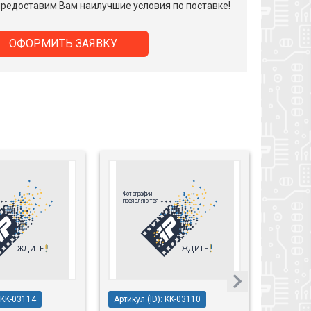
редоставим Вам наилучшие условия по поставке!
ОФОРМИТЬ ЗАЯВКУ
: KK-03114
Артикул (ID): KK-03110
Артикул 