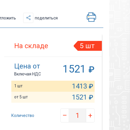
тложить
поделиться
На складе
5 шт
Цена от
1521
₽
Включая НДС
1413
₽
1 шт
1521
₽
от 5 шт
–
+
Количество