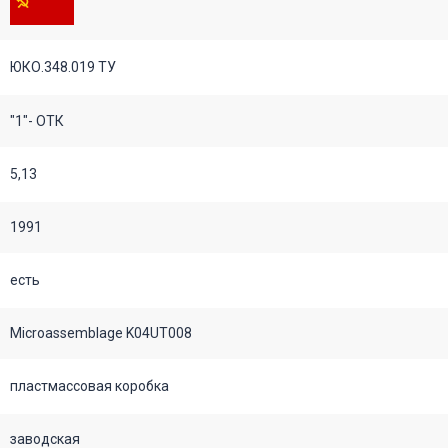
ЮКО.348.019 ТУ
"1"- ОТК
5,13
1991
есть
Microassemblage K04UT008
пластмассовая коробка
заводская