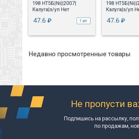
рка
198 НТ5Б|Ni||2007|
198 НТ5Б|Ni||
Калуга|з/уп Нет
Калуга|з/уп Н
1 шт.
47.6
47.6
₽
₽
1 шт.
Недавно просмотренные товары
Не пропусти в
Подпишись на рассылку, по
по продажам, но