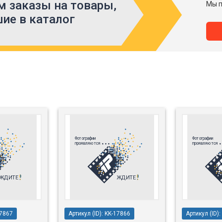
 заказы на товары,
Мы п
ие в каталог
17867
Артикул (ID): KK-17866
Артикул (ID)