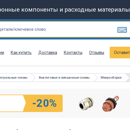
ронные компоненты и расходные материалы
ии
Как купить
Доставка
Контакты
Отзывы
Оставит
тегральные схемы
Аналоговые и смешанные схемы
Микросборки
-20%