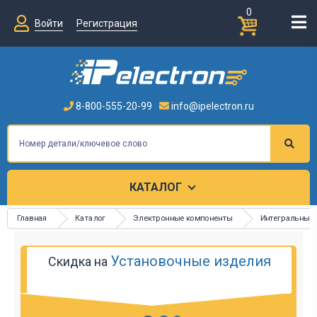
0
Войти
Регистрация
8-800-555-20-99
info@ipelectron.ru
КАТАЛОГ
Главная
Каталог
Электронные компоненты
Интегральные
Установочные изделия
Скидка на