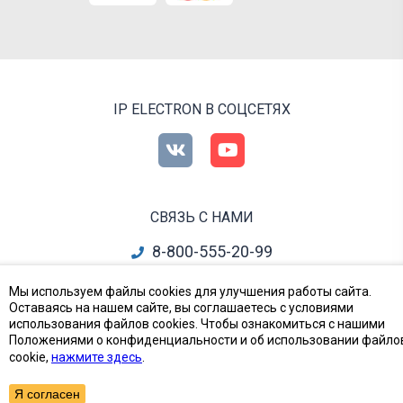
IP ELECTRON В СОЦСЕТЯХ
СВЯЗЬ С НАМИ
8-800-555-20-99
info@ipelectron.ru
Мы используем файлы cookies для улучшения работы сайта.
Оставаясь на нашем сайте, вы соглашаетесь с условиями
все контакты
использования файлов cookies. Чтобы ознакомиться с нашими
Положениями о конфиденциальности и об использовании файло
cookie,
нажмите здесь
.
Приборы, Радиодетали и Электронные компоненты
© Ай-Пи Электрон, 2002—2026
Я согласен