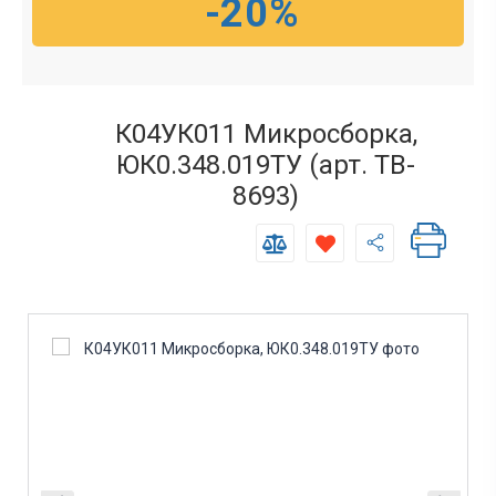
-20%
К04УК011 Микросборка,
ЮК0.348.019ТУ (арт. TB-
8693)